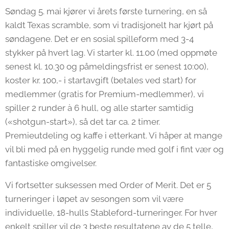
Søndag 5. mai kjører vi årets første turnering, en så
kaldt Texas scramble, som vi tradisjonelt har kjørt på
søndagene. Det er en sosial spilleform med 3-4
stykker på hvert lag. Vi starter kl. 11.00 (med oppmøte
senest kl. 10.30 og påmeldingsfrist er senest 10:00),
koster kr. 100,- i startavgift (betales ved start) for
medlemmer (gratis for Premium-medlemmer), vi
spiller 2 runder à 6 hull, og alle starter samtidig
(«shotgun-start»), så det tar ca. 2 timer.
Premieutdeling og kaffe i etterkant. Vi håper at mange
vil bli med på en hyggelig runde med golf i fint vær og
fantastiske omgivelser.
Vi fortsetter suksessen med Order of Merit. Det er 5
turneringer i løpet av sesongen som vil være
individuelle, 18-hulls Stableford-turneringer. For hver
enkelt spiller vil de 3 beste resultatene av de 5 telle,